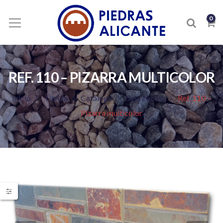
0
REF. 110 – PIZARRA MULTICOLOR
Inicio
Tienda
Catálogo
Decoración
Ref. 110 –
Pizarra multicolor