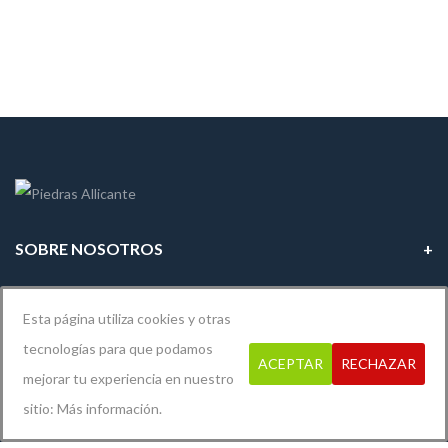
SOBRE NOSOTROS
INFORMACIÓN LEGAL
Esta página utiliza cookies y otras
tecnologías para que podamos
ACEPTAR
RECHAZAR
mejorar tu experiencia en nuestro
Diseño y desarrollo por
Xerver Informática
sitio:
Más información.
© 2019
Piedras Alicante
. Todos los derechos reservados.