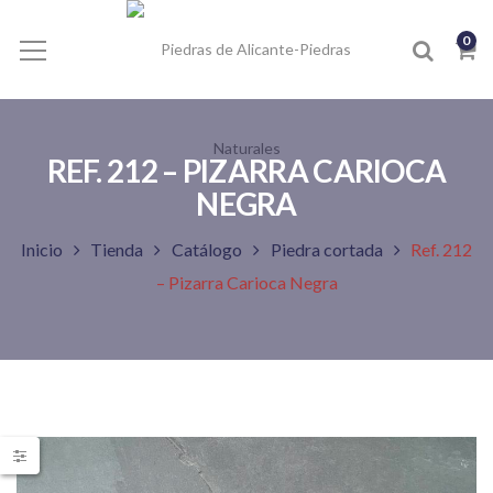
0
REF. 212 – PIZARRA CARIOCA
NEGRA
Inicio
Tienda
Catálogo
Piedra cortada
Ref. 212
– Pizarra Carioca Negra