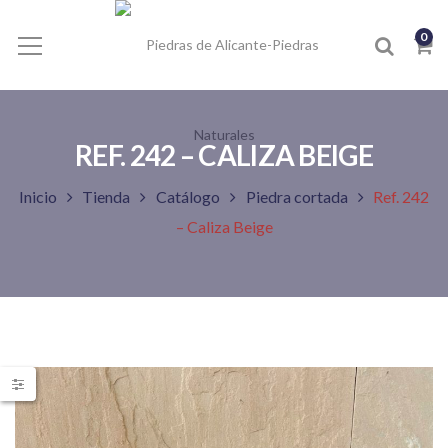
0
REF. 242 – CALIZA BEIGE
Inicio
Tienda
Catálogo
Piedra cortada
Ref. 242
– Caliza Beige