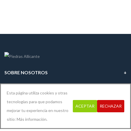
SOBRE NOSOTROS
INFORMACIÓN LEGAL
Esta página utiliza cookies y otras
tecnologías para que podamos
ACEPTAR
RECHAZAR
mejorar tu experiencia en nuestro
Diseño y desarrollo por
Xerver Informática
sitio:
Más información.
© 2019
Piedras Alicante
. Todos los derechos reservados.