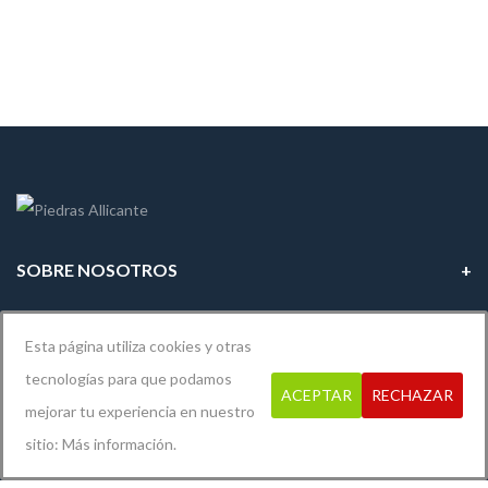
SOBRE NOSOTROS
INFORMACIÓN LEGAL
Esta página utiliza cookies y otras
tecnologías para que podamos
ACEPTAR
RECHAZAR
mejorar tu experiencia en nuestro
Diseño y desarrollo por
Xerver Informática
sitio:
Más información.
© 2019
Piedras Alicante
. Todos los derechos reservados.