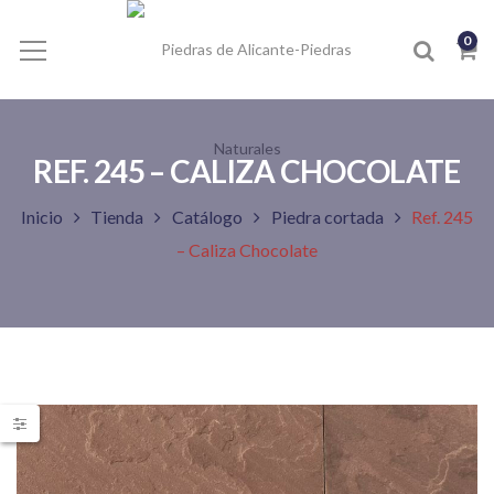
0
REF. 245 – CALIZA CHOCOLATE
Inicio
Tienda
Catálogo
Piedra cortada
Ref. 245
– Caliza Chocolate