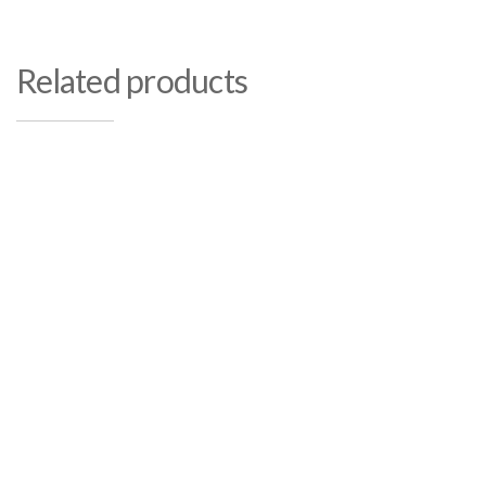
Related products
Ref. 367 – Cuarcita Marrón Canela
Piedra rústica