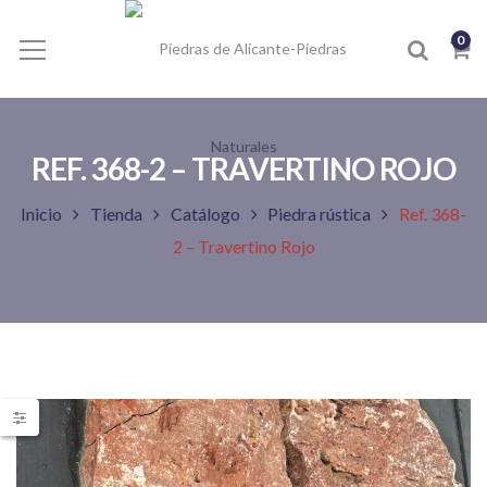
0
REF. 368-2 – TRAVERTINO ROJO
Inicio
Tienda
Catálogo
Piedra rústica
Ref. 368-
2 – Travertino Rojo