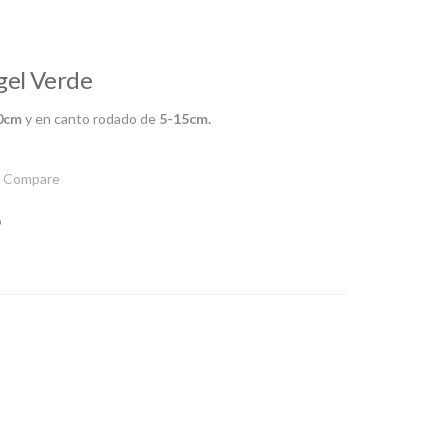
gel Verde
0cm
y en canto rodado de
5-15cm.
Compare
o