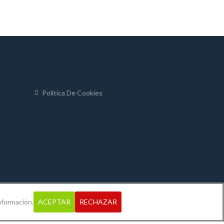
Política De Cookies
nformación.
ACEPTAR
RECHAZAR
 2019
Piedras Alicante
. Todos los derechos reservados.