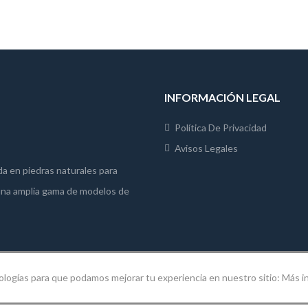
INFORMACIÓN LEGAL
Política De Privacidad
Avisos Legales
da en piedras naturales para
 una amplia gama de modelos de
nologías para que podamos mejorar tu experiencia en nuestro sitio:
Más i
©