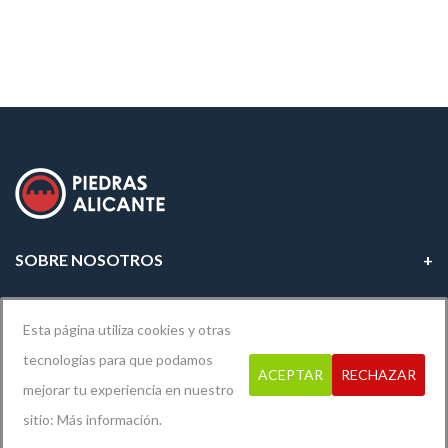
SOBRE NOSOTROS
INFORMACIÓN LEGAL
Esta página utiliza cookies y otras
tecnologías para que podamos
ACEPTAR
RECHAZAR
mejorar tu experiencia en nuestro
Diseño y desarrollo por
Xerver Informática
sitio:
Más información.
© 2019
Piedras Alicante
. Todos los derechos reservados.