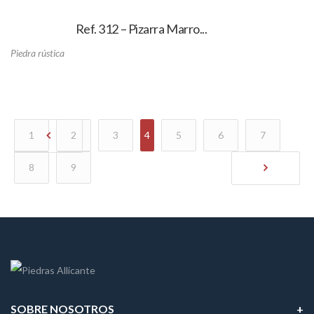
Ref. 312 – Pizarra Marro...
Piedra rústica
1
2
3
4
5
6
7
8
9
SOBRE NOSOTROS